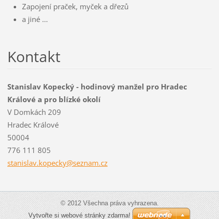
Zapojení praček, myček a dřezů
a jiné ...
Kontakt
Stanislav Kopecký - hodinový manžel pro Hradec
Králové a pro blízké okolí
V Domkách 209
Hradec Králové
50004
776 111 805
stanisla
v.kopeck
y@seznam
.cz
© 2012 Všechna práva vyhrazena.
Vytvořte si webové stránky zdarma!